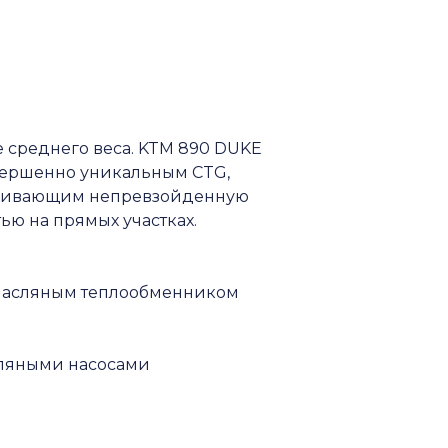
е среднего веса. KTM 890 DUKE
вершенно уникальным CTG,
печивающим непревзойденную
ью на прямых участках.
асляным теплообменником
сляными насосами