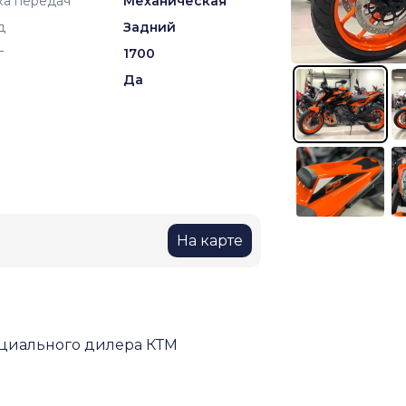
ка передач
Механическая
д
Задний
г
1700
Да
На карте
ициального дилера КТМ