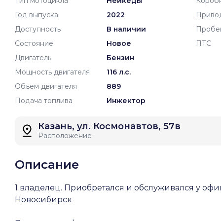
Тип мотоцикла
Нейкеды
Короб
Год выпуска
2022
Приво
Доступность
В наличии
Пробе
Состояние
Новое
ПТС
Двигатель
Бензин
Мощность двигателя
116 л.с.
Объем двигателя
889
Подача топлива
Инжектор
Казань, ул. Космонавтов, 57в
Расположение
Описание
1 владелец. Приобретался и обслуживался у оф
Новосибирск