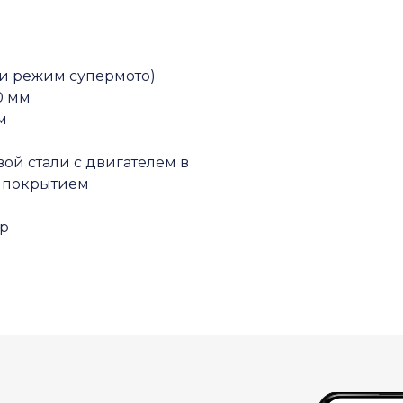
 и режим супермото)
0 мм
м
й стали с двигателем в
м покрытием
р