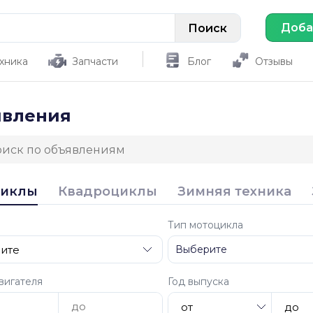
Доба
хника
Запчасти
Блог
Отзывы
явления
циклы
Квадроциклы
Зимняя техника
Тип мотоцикла
вигателя
Год выпуска