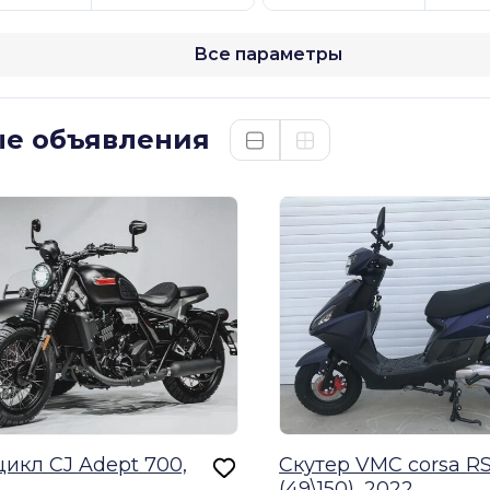
Все параметры
е объявления
икл CJ Adept 700,
Скутер VMC corsa R
(49\150), 2022