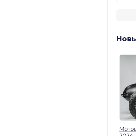
Новы
Мотоц
2024