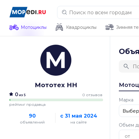
Мотоциклы
Квадроциклы
Зимняя те
Объ
Мототех НН
Мото
0
0 отзывов
из 5
Марка
рейтинг продавца
90
с 31 мая 2024
объявлений
на сайте
Объем д