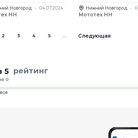
ний Новгород
04.07.2024
Нижний Новгород
0
тех НН
Мототех НН
…
2
3
4
5
Следующая
рейтинг
 5
ве 0
ывов