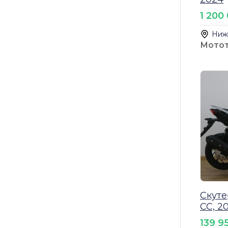
1 200
Ниж
Мото
Скуте
CC, 2
139 9