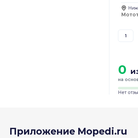
Ниж
Мото
1
0
из
на осно
Нет отз
Приложение Mopedi.ru