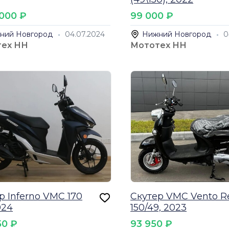
 000 ₽
99 000 ₽
ний Новгород
04.07.2024
Нижний Новгород
0
тех НН
Мототех НН
р Inferno VMC 170
Скутер VMC Vento R
024
150/49, 2023
50 ₽
93 950 ₽