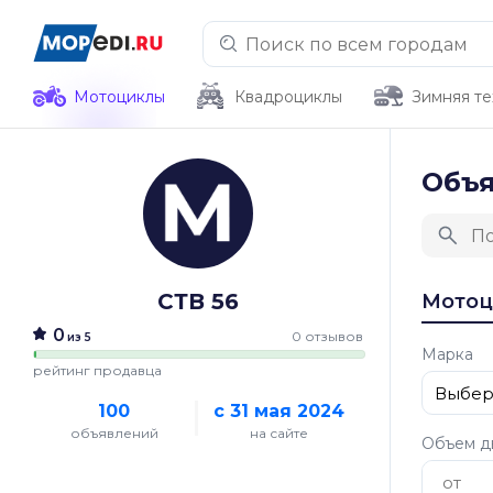
Мотоциклы
Квадроциклы
Зимняя те
Объ
СТВ 56
Мото
0
0 отзывов
из 5
Марка
рейтинг продавца
100
с 31 мая 2024
объявлений
на сайте
Объем д