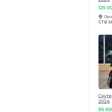
125 0
Орс
СТВ 5
Скуте
2024
95 00