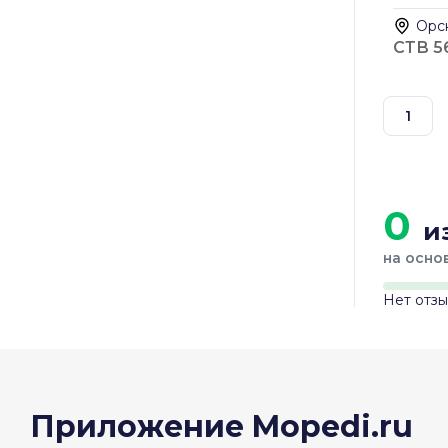
Орс
СТВ 5
1
0
из
на осно
Нет отз
Приложение Mopedi.ru