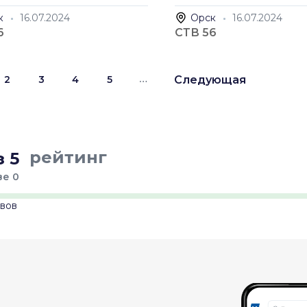
к
16.07.2024
Орск
16.07.2024
6
СТВ 56
…
2
3
4
5
Следующая
рейтинг
 5
ве 0
ывов