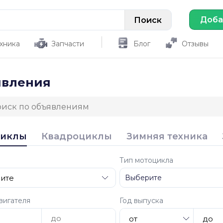
Доба
хника
Запчасти
Блог
Отзывы
явления
циклы
Квадроциклы
Зимняя техника
Тип мотоцикла
вигателя
Год выпуска