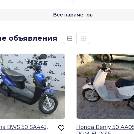
Все параметры
е объявления
a BWS 50 SA44J,
Honda Benly 50 AA0
PGM-FI, 2016