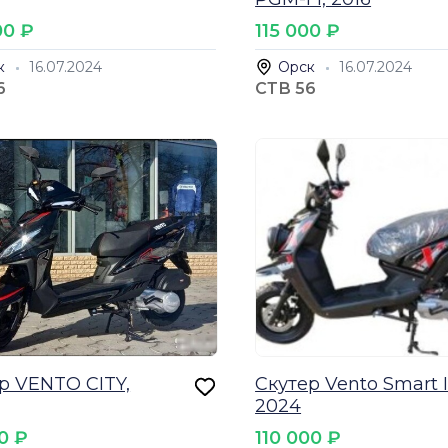
00 ₽
115 000 ₽
к
16.07.2024
Орск
16.07.2024
6
СТВ 56
р VENTO CITY,
Скутер Vento Smart II
2024
0 ₽
110 000 ₽